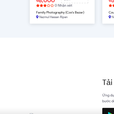
৳8,000
৳
0 Nhận xét
Family Photography (Cox's Bazar)
Cou
Nazmul Hassan Ripan
N
ĐẶT BÂY GIỜ
ĐĂ
Tải
Ứng dụn
bước dễ