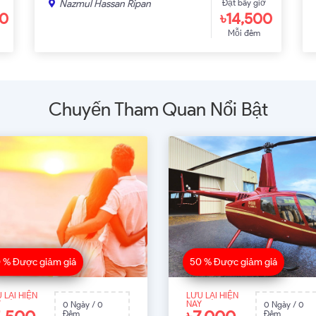
Đặt bây giờ
Nazmul Hassan Ripan
00
৳14,500
Mỗi đêm
Chuyến Tham Quan Nổi Bật
 % Được giảm giá
50 % Được giảm giá
 LẠI HIỆN
LƯU LẠI HIỆN
Y
NAY
0 Ngày / 0
0 Ngày / 0
Đêm
Đêm