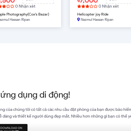
5,500
৳7,000
0 Nhận xét
0 Nhận xét
ple Photography(Cox's Bazar)
Helicopter joy Ride
azmul Hassan Ripan
Nazmul Hassan Ripan
̣T BÂY GIỜ
ĐẶT BÂY GIỜ
 ứng dụng di động!
g của chúng tôi có tất cả các nhu cầu đặt phòng của bạn được bảo hiểm
 dàng và thiết kế người dùng đẹp mắt. Nhiều hơn những gì bạn có thể 
DOWNLOAD ON