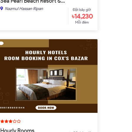
Sea Pearl Beach Resort &…
Nazmul Hassan Ripan
Đặt bây giờ
৳14,230
Mỗi đêm
Hourly Rooms