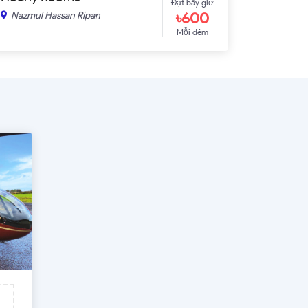
Đặt bây giờ
৳600
Nazmul Hassan Ripan
Mỗi đêm