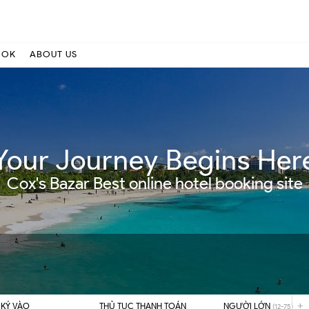
OOK
ABOUT US
Your Journey Begins Her
Cox's Bazar Best online hotel booking site
+
KÝ VÀO
THỦ TỤC THANH TOÁN
NGƯỜI LỚN
(12-75)