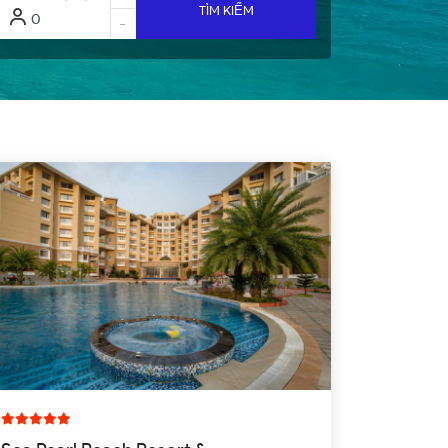
TÌM KIẾM
-