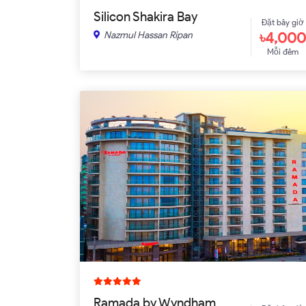
Silicon Shakira Bay
Đặt bây giờ
৳4,000
Nazmul Hassan Ripan
Mỗi đêm
Ramada by Wyndham