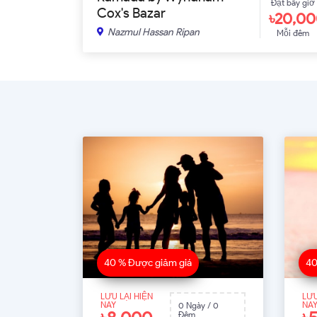
Đặt bây giờ
Cox's Bazar
৳20,0
Nazmul Hassan Ripan
Mỗi đêm
40 % Được giảm giá
40
LƯU LẠI HIỆN
LƯU
NAY
NA
0 Ngày / 0
Đêm