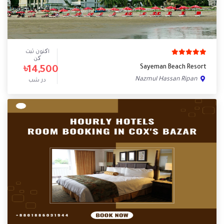
اکنون ثبت
کن
Sayeman Beach Resort
৳14,500
Nazmul Hassan Ripan
در شب