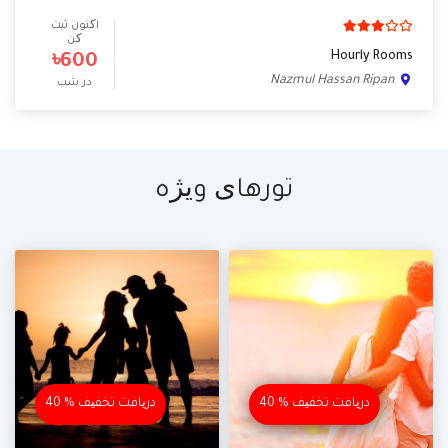
اکنون ثبت
کن
Hourly Rooms
৳600
Nazmul Hassan Ripan
در شب
تورهای ویژه
40 % دریافت تخفیف
40 % دریافت تخفیف