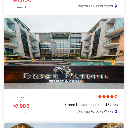
৳4,000
Nazmul Hassan Ripan
در شب
اکنون ثبت
کن
Green Nature Resort and Suites
৳7,906
Nazmul Hassan Ripan
در شب