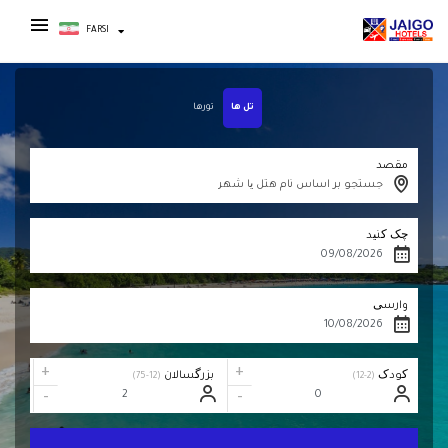
FARSI
تل ها
تورها
مقصد
جستجو بر اساس نام هتل یا شهر
چک کنید
وارسی
+
+
کودک
بزرگسالان
(12-75)
(2-12)
-
-