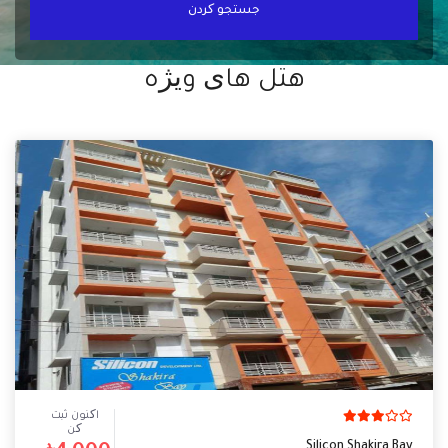
جستجو کردن
هتل های ویژه
اکنون ثبت
کن
Silicon Shakira Bay