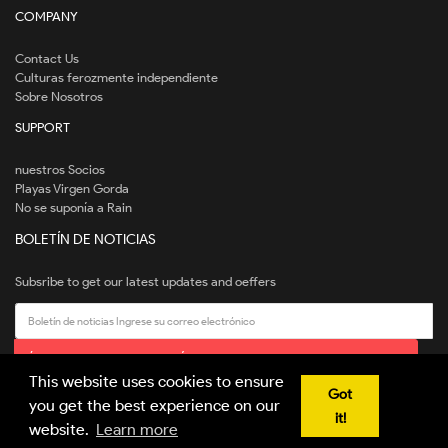
COMPANY
Contact Us
Culturas ferozmente independiente
Sobre Nosotros
SUPPORT
nuestros Socios
Playas Virgen Gorda
No se suponía a Rain
BOLETÍN DE NOTICIAS
Subsribe to get our latest updates and oeffers
ÚNASE A NUESTRO BOLETÍN PARA MANTENERSE ACTUALIZADO.
This website uses cookies to ensure
Got
you get the best experience on our
it!
website.
Learn more
© All Rights Reserved by JAIGO TEAM