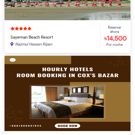
Reservar
ahora
৳14,500
Sayeman Beach Resort
Nazmul Hassan Ripan
Por noche