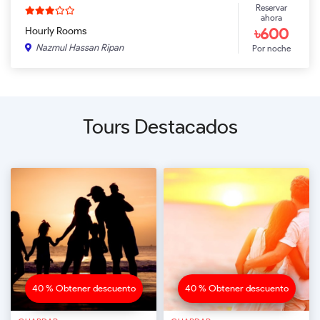
Reservar
ahora
৳600
Hourly Rooms
Nazmul Hassan Ripan
Por noche
Tours Destacados
40 % Obtener descuento
40 % Obtener descuento