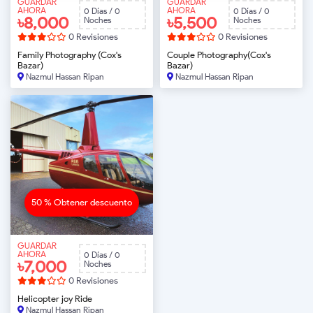
GUARDAR
GUARDAR
AHORA
AHORA
0 Días / 0
0 Días / 0
৳8,000
৳5,500
Noches
Noches
0 Revisiones
0 Revisiones
Family Photography (Cox's
Couple Photography(Cox's
Bazar)
Bazar)
Nazmul Hassan Ripan
Nazmul Hassan Ripan
RESERVAR AHORA
RESERVAR AHORA
50 % Obtener descuento
GUARDAR
AHORA
0 Días / 0
৳7,000
Noches
0 Revisiones
Helicopter joy Ride
Nazmul Hassan Ripan