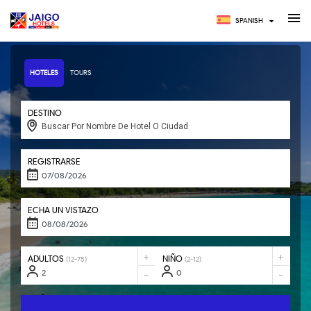
SPANISH
HOTELES
TOURS
DESTINO
Buscar Por Nombre De Hotel O Ciudad
REGISTRARSE
ECHA UN VISTAZO
+
+
ADULTOS
NIÑO
(12-75)
(2-12)
-
-