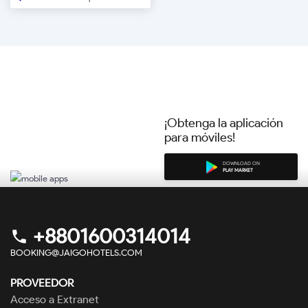
RESERVAR AHORA
¡Obtenga la aplicación
para móviles!
DOWNLOAD ON
PLAY MARKET
+8801600314014
phone
BOOKING@JAIGOHOTELS.COM
PROVEEDOR
Acceso a Extranet