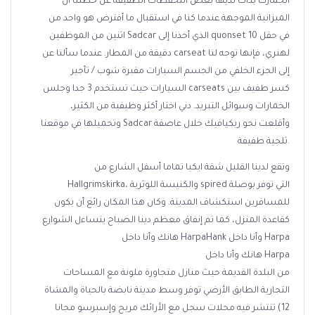
الجمارك بدأت لديها بعض التحفظات الطفيفة عن خطتنا أن
الميزانية الموجهة عندما كنا في استقبال ما أفترض هو واحد من
اثنين من الموظفين Sadcar الذي أخذنا إلى quonset في حقل 10
دقيقة من المطار. عندما سألنا عن carseat لهنري، فإنها توجه لنا
إلى الجزء الخلفي من الجسم السيارات مقبرة شوب / تأجير
السيارات حيث تستخدم 3 جدا وجلس carseats كسر طفيف بين
الخمارات وسوائل التبريد. دني اختار أكثر وظيفية من الكثير،
وتحميلها في موقعنا Sadcar وأقلعت نحو ريكيافيك خلال عاصفة
ثلجية طفيفة.
وتقع لدينا القليل شقة ايكيا تماما أسفل الشارع من
Hallgrimskirka، والكنيسة اللوثرية spired التي توفر بوصلة
للمسافرين استكشاف المدينة. وكان هذا المكان رائع أن يكون
كقاعدة المنزل، كما تم إنفاق معظم دينا الصباح يتساءل الشوارع
هانك وأنا داخل HarpaHank وأنا داخل Harpa
هانك وأنا داخل Harpa
من البلدة القديمة حيث منازل متجاورة ملونة مع المساحات
التجارية الطابق الأرضي توفر وسط مدينة نابضة بالحياة والمشاة
تنتشر فيه محلات سجل مع الأرائك مريح وإسبرسو مجانا (12