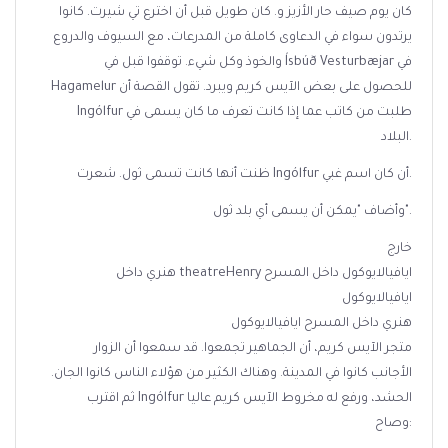
كان يوم صيف حار الأزيز و. كان طويل قبل أن اخترع تي شيرت. كانوا
يرتدون سواء في الدعاوى كاملة من المدرعات، مع السيوف والدروع
والخوذ وكل شيء. توقفوا قبل في Ísbúð Vesturbæjar في
Hagamelur للحصول على بعض الآيس كريم ويبرد. تقول القصة أن
Ingólfur طلبت من كاتب عما إذا كانت تعرف ما كان يسمى في
البلاد.
ظنت أنها كانت تسمى ثول. شعرت Ingólfur أن كان اسم غبي.
وأضاف "يمكن أن يسمى أي بلد ثول".
خارج
هنري داخل theatreHenry ايافيالايوكول داخل المسرح
ايافيالايوكول
هنري داخل المسرح ايافيالايوكول
متجر الآيس كريم، أن الجماهير تجمعوا. قد سمعوا أن الزوار
الأجانب كانوا في المدينة. وهناك الكثير من هؤلاء الناس كانوا الجان.
ثم اقترب Ingólfur الحشد، ورفع له مخروط الآيس كريم عاليا
وصاح: