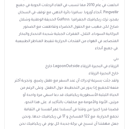
اندلعت في عام 2010 مما تسبب في الغاء الرحلات الجوية في جميع
أنحاء أوروبا. سافرنا دائرة الذهبي مع توقف في السخان، Pingvellir
الحديقة الوطنية وشلال Gulfoss. بمجرد ترك ريكيافيك الجغرافيا
صارخ لكن مهيب مع الحقول الخضراء وتقاطعت مع الصخور
البركانية السوداء، التلال، الممرات الجبلية شديدة الانحدار والبخار
المتصاعد في الهواء من الفتحات الحرارية تنقيط المناظر الطبيعية
في جميع أنحاء.
دني
خارج LagoonOutside الزرقاء في البحيرة الزرقاء
خارج البحيرة الزرقاء
ولقد جئت بسرعة لإدراك أن عند السفر مع طفل رضيع، وتجربة أكثر
متعة للجميع إذا يدور عن التخطيط حول الطفل. وعلى الرغم من
الحياة الليلية الأسطورية ريكيافيك قد دعا اسمي مرة واحدة أو
مرتين، الأبوة والأمومة مع مخلفات بالتأكيد لا. على هذا النحو،
قضينا قدرا كبيرا من وقتنا في أيسلندا غمر أنفسنا في الثقافة
تجمع الحرارية. مع 122 المسابح و 17 في ريكيافيك حدها، ونحن
جعل مهمتنا أن تسبح في بركة جديدة كل يوم. في ريكيافيك نحن