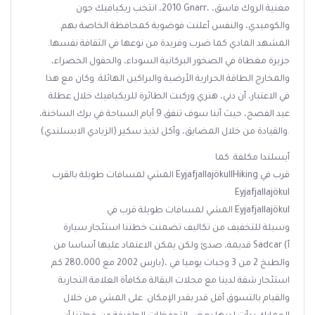
2010، انتخب ريكيافيك جون Gnarr، مغنية الروك فاسق،
والكوميدي، والنفس أعلنت فوضوية كمحافظة الخاصة بهم.
المشهد المادي كما ضرب وفريدة من نوعها في الثقافة نفسها.
جزيرة مغطاة في الصخور البركانية السوداء، والحقول الخضراء،
والمخارج الطاقة الحرارية الأرضية والبراكين الهائلة. وكان مع هذا
في الاعتبار، أن دني، هنري وركبت الطائرة للريكيافيك خلال عطلة
عيد الفصح، حيث أننا سوف تنفق 9 أيام السباحة في برك الساخنة،
والقيادة من خلال المضايق، وأكل لذيذ سكير (الزبادي الايسلندي).
أيسلندا مكلفة. كما
المشي لمسافات طويلة بالقرب EyjafjallajökullHiking قرب في
Eyjafjallajökul
المشي لمسافات طويلة قرب في Eyjafjallajökul
وسيلة للتخفيف من تكاليف تضمنت خطتنا استئجار سيارة
قديمة، صدئ ولكن يمكن الاعتماد عليها أساسا من Sadcar (أ
يارس 2002 مع 280،000 كم)، والطبخ 2 من 3 وجبات يوميا في
استئجار شقة لدينا مع محلات البقالة مكافأة العلامة التجارية
والقيام بالتسوق أقل قدر بقدر الإمكان. على المشي من خلال