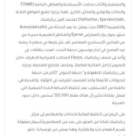
TONAR) والتصميم والأثاث محلات الأيسلندية والمقاهي النباتية
والحانات والنوادي والمنازل الكاري. قمنا بزيارة جميع المواقع الثلاثة
لمتحف الفن ريكيافيك (Hafnarhus، Kjarvalsstadir،
Asmundarsafn) حيث يعمل ما بعد الحداثة من ERRO والتكعيبية
والمناظر الطبيعية مجردة من Kjarval شنق بجوار دوار المعارض
من الفنانين الآيسلندي المعاصر. لقد عثر عليها في مطاردة بيضة
عيد الفصح في اينار جونسون حديقة النحت، لعبت بطاقات في
الصالات المترامية الاطراف داخل Harpa، وأخذ في متحف ريكيافيك
التصوير (داخل المكتبة العامة)، ومتحف فايكنغ الملحمة، وبارك
على ريكيافيك للطفولة و" حديقة الحيوان "(أكثر من حديقة
للحيوانات الأليفة) وأخذ المصعد للمرصد في اللؤلؤة. والمدينة هي
عالمية من المستغرب بعد تحتفظ الضيافة البلدة الصغيرة التي
تعمل بمثابة تذكير بأن هناك فقط 120،000 شخص داخل حدود
المدينة.
على الرغم من التكلفة العالية لالحانات والمطاعم في مركز
ريكيافيك تمكنا من العثور على عدد من المطاعم وبأسعار معقولة
تقديم الطعام لذيذ والطازجة. وهنا بعض من توصياتنا: بابلو