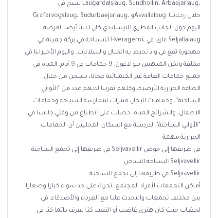
سبح في Laugardalslaug، Sundhollin، Arbaejarlaug،
Grafarvogslaug، Sudurbaejarlaug، وAsvallalaug. خلال رحلاتنا
اليوم حول الجانب القطري الآيسلندي كان لدينا أيضا الفرصة
للسباحة في بركة جميلة في Hverageroi، عاريا في Seljallalaug
مهجورة تقع في واد تحيط به الجبال والشلالات، واليوم الأخير لنا في
مكلفة ولكن المدهش بلو لاغون. 9 حمامات في 9 أيام. المياه في
جميع حمامات العامة غير الكيميائية مجانا، يسخن من خلال
الطاقة الحرارية الأرضية، وكلهم تقريبا لديهم عدد من "الأواني
الساخنة"، وحمامات البخار، ممرات لممارسة السباحة وحمامات
الاطفال، والشرائح المياه. حصلت على انطباع من وقتي جالسا في
"الأواني الساخنة" الدردشة مع السكان المحليين أن الحمامات
الحرارية مهمة
في طريقها إلى تجمع الساخنة Seljvavellir في طريقها إلى حوض
السباحة الساخن Seljvavellir
في طريقها إلى تجمع الساخنة Seljvavellir
أماكن التجمعات لأفراد المجتمع. تحرك على حد سواء كبارا وصغارا
بين مختلف تجمعات والتحدث علنا ​​مع الغرباء والأصدقاء. في
لحظات حيث كان هنري غاضب أو التعب كنا نعرف دائما كنا في