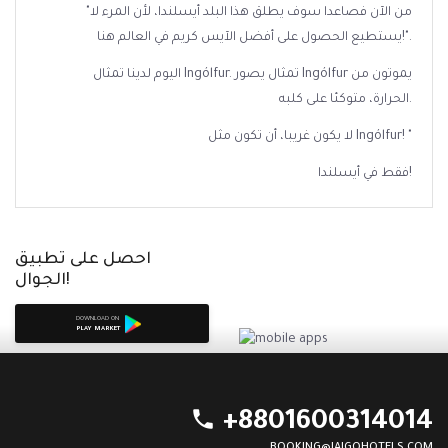
"من الآن فصاعدا سوف يطلق هذا البلد أيسلندا، لأن المرء لا
يستطيع الحصول على أفضل الآيس كريم في العالم هنا!".
اليوم لدينا تمثال Ingólfur. تمثال يصور Ingólfur يموتون من
الحرارة، متوكئا على كلبه.
لا يكون غريبا، أن تكون مثل Ingólfur! "
فقط في أيسلندا!
احصل على تطبيق
الجوال!
DOWNLOAD ON
PLAY MARKET
phone
+8801600314014