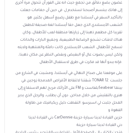
غضون بضع دقائق من تجمع حيث انه على الفور أن تتحول مرة أخرى
إلى هانك يبتسم أصبحنا تستخدم ل. في حين أن حمامات جعلت
بالتأكيد السفر في أيسلندا مع طفل رضيع أسهل بكثير، هو
الشعب الآيسلندي الذي جعل حقا أيسلندا لغة صديقة للطفل.
تقريبا كل مطعم ذهبنا إلى زيارتها منطقة لعب للأطفال، وكان
هناك لافتات تشجع الرضاعة الطبيعية، وجميع البارات والحانات
تسمح للأطفال. الشعب الآيسلندي كانت دافئة والمنتهية ولايته
ولكن ليس بصوت عال أو البغيض وبغض النظر عن مكان ذهبنا،
فإنه يبدو أنها قد فكرت في طرق لاستقبال الأطفال.
على موقعنا على صباح النهائي في أيسلندا، ومشيت في الشارع من
شقتنا لالتقاط الأقراص المدمجة زوجين في TONAR 12. جلست
على الأرائك مريح لهم الاستماع إلى FM بلفاست وSeabear بينما
هنري بالتفتيش من خلال مداخن. دون أن يطلب، والرجل الذي يدير
المحل جلبت لي اسبرسو. التقطت دليل ريكيافيك من طاولة
القهوة و
دني القيادة لدينا CarDennie حزين القيادة لدينا سيارة حزينة
دني القيادة لدينا سيارة حزينة
فتحت الكتاب إلى الصفحة الأولى لقراءة رسالة ترحيب رئيس البلدية