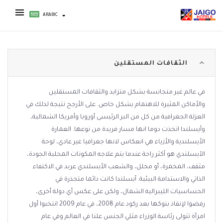
ARABIC
الثقافات المستقلين
في عالم غير متجانسة بشكل متزايد والثقافات المستقلين
والأماكن المثيرة للاهتمام بشكل خاص. على الأرجح نتيجة لذلك في
العزلة الجغرافية من كل من البر الرئيسى أوروبا وأمريكا الشمالية،
وأيسلندا اتخذت دوما انها مسار فريدة من نوعها. العمارة
الأيسلندية والأزياء هي انعكاس لانها جغرافيا غير عادي، لوحة
الآيسلندي هو أكثر راحة عندما يتم علاجه المكونات المحلية الجودة،
مثقف، المخمرة، أو مخلل، والشعب الأيسلندي عربد في الاكتفاء
الذاتي والاستدامة البيئية. أيسلندا كانت دائما متجذرة في
الحساسيات الليبرالية الشمال، ولكن على عكس أي دولة أخرى،
رفضوا لإنقاذ بنوكها بعد ركود عام 2008، في عام 2009 انتخبوا أول
امرأة تتولى رئاسة الوزراء مثلي الجنس علنا ​​في العالم وفي عام