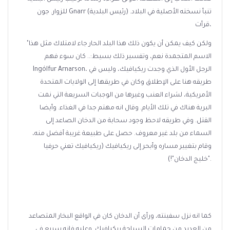
للزوار. جون Gnarr (رئيس البلدية) تنبأ نسخته الأصلية في البلاد.
قرأت،
"ولكن كيف يمكن أن يكون ذلك هذا البلد الحار جاء لامتلاك مثل هذا
الاسم المتجمدة نعم، وتفسير ذلك بسيط:.. كان سوء فهم
Ingólfur Arnarson، الرجل الأول الذي وجدت ريكيافيك، وليس في
طريقه هنا على الإطلاق وكان في طريقها إلى الولايات المتحدة
الأمريكية، لشراء العنب وغيرها من الوجبات السريعة التي نمت
البرية هناك في تلك الأيام. وقال انه مهتم جدا في الغذاء. وأيضا
القتل. وفي طريقه لاحظ وجود سحابة من الدخان الصاعد إلى
السماء من بلد غير معروف. حصل على طبيعة غريبة أفضل منه،
وقام بتغيير مساره وأبحر إلى ريكيافيك (ريكيافيك تعني حرفيا
"خليج الدخان"!).
كما انه نزل سفينته، ​​ورأى أن الدخان كان في الواقع البخار المتصاعد
من العديد من حمامات السباحة ريكيافيك. وعليه فإنه سريع في