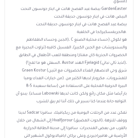
(مشوي
بيضة عيد الفصح هانت في اينار جونسون النحت GardenEaster
البيض هانت في اينار جونسون حديقة النحت
بيضة عيد الفصح هانت في اينار جونسون حديقة النحت
هالجريمسكيركجا في الخلفية.
الجبن وحساء الطماطم)، C هو لكوكي (حساء محلية الصنع
والسندويشات مع الجبن الكبير)، الغسيل كافيه (تراوت البحيرة مع
الخضروات الجذرية كان ممتازا ومنطقة للعب الأطفال في الطابق
السفلي هو ما لمح!)، Austur الهند Fjelagid (لذيذ ثالي نباتي)،
Graen Kostur (شرق وحي الانصهار الغذاء الخضروات مع اثنين
من خيارات الغداء يوميا). للمشروبات، مكروبار لديها الكثير من
البيرة الحرفية المحلية على الاستفادة من (ساعة سعيدة 5-8
مساء). يبدو أن Labowski بار أيضا مثل مكان رائع ولكن كانت لديها
التوافه حانة عندما كنا نسير في ذلك أننا لم يبق للشرب.
لدينا Sadcar تمكن عدد من الرحلات اليومية من ريكيافيك. سافرنا
إلى الشمال من خلال Hvalfjorour (الحوت المضيق)، ووقف للنزهة
بالقرب من بعض المنحدرات. سافرنا إلى مدينة الطاقة الحرارية
الأرضية في هافيراجيردي وعلى بركان ايافيالايوكول الشهير التي