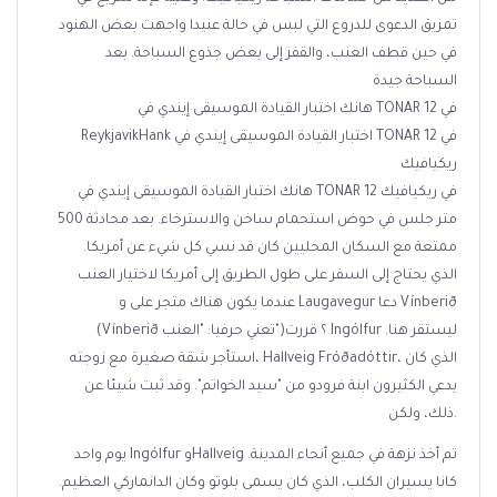
تمزيق الدعوى للدروع التي لبس في حالة عنيدا واجهت بعض الهنود
في حين قطف العنب، والقفز إلى بعض جذوع السباحة. بعد
السباحة جيدة
هانك اختبار القيادة الموسيقى إيندي في TONAR 12 في
ReykjavikHank اختبار القيادة الموسيقى إيندي في TONAR 12 في
ريكيافيك
هانك اختبار القيادة الموسيقى إيندي في TONAR 12 في ريكيافيك
500 متر جلس في حوض استحمام ساخن والاسترخاء. بعد محادثة
ممتعة مع السكان المحليين كان قد نسي كل شيء عن أمريكا.
الذي يحتاج إلى السفر على طول الطريق إلى أمريكا لاختيار العنب
عندما يكون هناك متجر على و Laugavegur دعا Vínberið
(Vínberið تعني حرفيا: "العنب")؟ قررت Ingólfur ليستقر هنا.
استأجر شقة صغيرة مع زوجته، Hallveig Fróðadóttir، الذي كان
يدعي الكثيرون ابنة فرودو من "سيد الخواتم". وقد ثبت شيئا عن
ذلك، ولكن.
يوم واحد Ingólfur وHallveig تم أخذ نزهة في جميع أنحاء المدينة.
كانا يسيران الكلب، الذي كان يسمى بلوتو وكان الدانماركي العظيم.